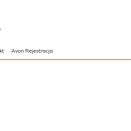
y
kt
Avon Rejestracja