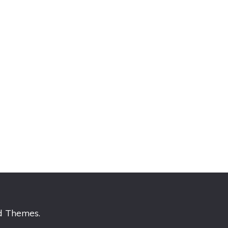
d Themes
.