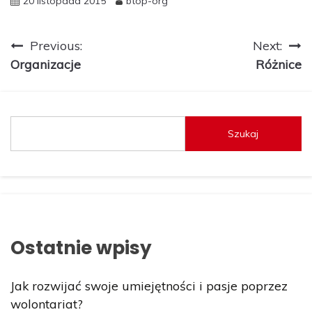
20 listopada 2015
btop-org
Nawigacja
Previous:
Next:
Organizacje
Różnice
wpisu
Szukaj
Ostatnie wpisy
Jak rozwijać swoje umiejętności i pasje poprzez
wolontariat?